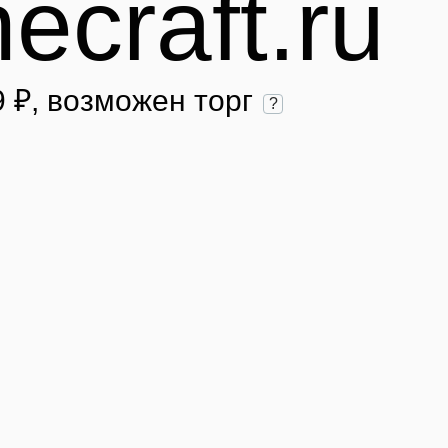
ecraft.ru
9 ₽
, возможен торг
?