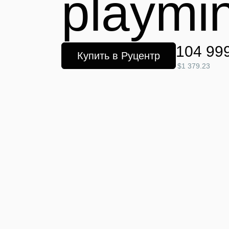
playmin
104 99
Купить в Руцентр
$1 379.23